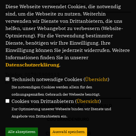
NEWSLETTER ABONNIEREN
DATENSCHUTZ
Diese Webseite verwendet Cookies, die notwendig
LINKS
sind, um die Webseite zu nutzen. Weiterhin
verwenden wir Dienste von Drittanbietern, die uns
CDU Gemeindeverband
helfen, unser Webangebot zu verbessern (Website-
Optmierung). Für die Verwendung bestimmter
Zeuthen
Dienste, benötigen wir Ihre Einwilligung. Ihre
Einwilligung können Sie jederzeit widerrufen. Weitere
Informationen finden Sie in unserer
Potsdamer Straße 12
Datenschutzerklärung
.
15738 Zeuthen
Telefon: 0179/5909113
Technisch notwendige Cookies (
Übersicht
)
E-Mail: info@cduzeuthen.de
Die notwendigen Cookies werden allein für den
ordnungsgemäßen Gebrauch der Webseite benötigt.
Cookies von Drittanbietern (
Übersicht
)
CDU KREISVERBAND DAHME-SPREEWALD
Zur Optimierung unserer Webseite binden wir Dienste und
Angebote von Drittanbietern ein.
CDU BRANDENBURG
Alle akzeptieren
Auswahl speichern
CDU DEUTSCHLANDS