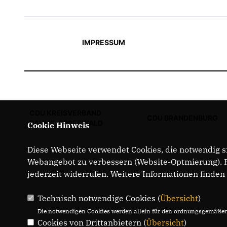
IMPRESSUM
CDU KREISVERBAND
CDU BRANDENBURG
DAHME-SPREEWALD
Cookie Hinweis
Diese Webseite verwendet Cookies, die notwendig si
Webangebot zu verbessern (Website-Optmierung). Fü
jederzeit widerrufen. Weitere Informationen finden
Technisch notwendige Cookies (
Übersicht
)
Die notwendigen Cookies werden allein für den ordnungsgemäßen 
Cookies von Drittanbietern (
Übersicht
)