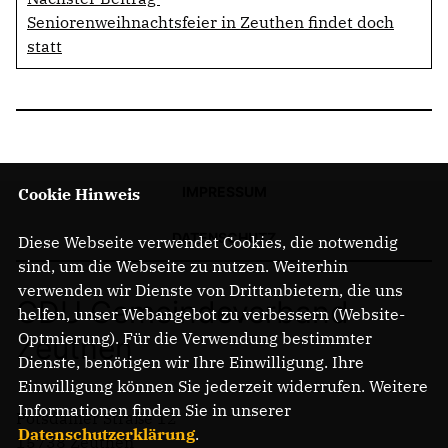
Seniorenweihnachtsfeier in Zeuthen findet doch
statt
IMPRESSUM
Cookie Hinweis
DATENSCHUTZ
Diese Webseite verwendet Cookies, die notwendig
sind, um die Webseite zu nutzen. Weiterhin
verwenden wir Dienste von Drittanbietern, die uns
CDU Gemeindeverband
helfen, unser Webangebot zu verbessern (Website-
Optmierung). Für die Verwendung bestimmter
Zeuthen
Dienste, benötigen wir Ihre Einwilligung. Ihre
Einwilligung können Sie jederzeit widerrufen. Weitere
Informationen finden Sie in unserer
Potsdamer Straße 12
Datenschutzerklärung
.
15738 Zeuthen