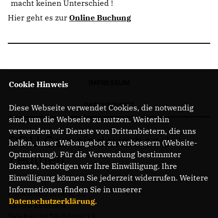
macht keinen Unterschied !
Hier geht es zur
Online Buchung
IMPRESSUM
Cookie Hinweis
DATENSCHUTZ
Diese Webseite verwendet Cookies, die notwendig
sind, um die Webseite zu nutzen. Weiterhin
verwenden wir Dienste von Drittanbietern, die uns
CDU Gemeindeverband
helfen, unser Webangebot zu verbessern (Website-
Optmierung). Für die Verwendung bestimmter
Zeuthen
Dienste, benötigen wir Ihre Einwilligung. Ihre
Einwilligung können Sie jederzeit widerrufen. Weitere
Informationen finden Sie in unserer
Potsdamer Straße 12
Datenschutzerklärung
.
15738 Zeuthen
Telefon: 0179/5909113