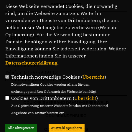
NEWSLETTER ABONNIEREN
DATENSCHUTZ
Diese Webseite verwendet Cookies, die notwendig
LINKS
sind, um die Webseite zu nutzen. Weiterhin
verwenden wir Dienste von Drittanbietern, die uns
CDU Gemeindeverband
helfen, unser Webangebot zu verbessern (Website-
Optmierung). Für die Verwendung bestimmter
Zeuthen
Dienste, benötigen wir Ihre Einwilligung. Ihre
Einwilligung können Sie jederzeit widerrufen. Weitere
Informationen finden Sie in unserer
Potsdamer Straße 12
Datenschutzerklärung
.
15738 Zeuthen
Telefon: 0179/5909113
Technisch notwendige Cookies (
Übersicht
)
E-Mail: info@cduzeuthen.de
Die notwendigen Cookies werden allein für den
ordnungsgemäßen Gebrauch der Webseite benötigt.
Cookies von Drittanbietern (
Übersicht
)
CDU KREISVERBAND DAHME-SPREEWALD
Zur Optimierung unserer Webseite binden wir Dienste und
Angebote von Drittanbietern ein.
CDU BRANDENBURG
Alle akzeptieren
Auswahl speichern
CDU DEUTSCHLANDS