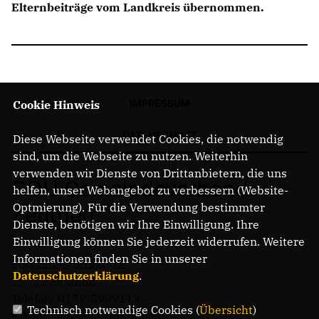
NEWSLETTER ABONNIEREN
Elternbeiträge vom Landkreis übernommen.
LINKS
IMPRESSUM
Cookie Hinweis
DATENSCHUTZ
Diese Webseite verwendet Cookies, die notwendig
sind, um die Webseite zu nutzen. Weiterhin
verwenden wir Dienste von Drittanbietern, die uns
CDU Gemeindeverband
helfen, unser Webangebot zu verbessern (Website-
Optmierung). Für die Verwendung bestimmter
Zeuthen
Dienste, benötigen wir Ihre Einwilligung. Ihre
Einwilligung können Sie jederzeit widerrufen. Weitere
Informationen finden Sie in unserer
Potsdamer Straße 12
Datenschutzerklärung
.
15738 Zeuthen
Telefon: 0179/5909113
Technisch notwendige Cookies (
Übersicht
)
E-Mail: info@cduzeuthen.de