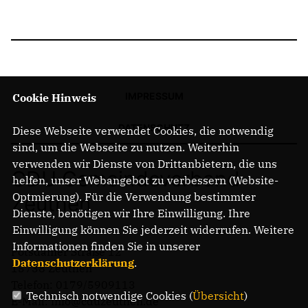
IMPRESSUM
Cookie Hinweis
DATENSCHUTZ
Diese Webseite verwendet Cookies, die notwendig
sind, um die Webseite zu nutzen. Weiterhin
verwenden wir Dienste von Drittanbietern, die uns
CDU Gemeindeverband
helfen, unser Webangebot zu verbessern (Website-
Optmierung). Für die Verwendung bestimmter
Zeuthen
Dienste, benötigen wir Ihre Einwilligung. Ihre
Einwilligung können Sie jederzeit widerrufen. Weitere
Informationen finden Sie in unserer
Potsdamer Straße 12
Datenschutzerklärung
.
15738 Zeuthen
Telefon: 0179/5909113
Technisch notwendige Cookies (
Übersicht
)
E-Mail: info@cduzeuthen.de