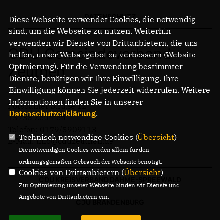
DATENSCHUTZ
Diese Webseite verwendet Cookies, die notwendig
sind, um die Webseite zu nutzen. Weiterhin
verwenden wir Dienste von Drittanbietern, die uns
CDU Gemeindeverband
helfen, unser Webangebot zu verbessern (Website-
Optmierung). Für die Verwendung bestimmter
Zeuthen
Dienste, benötigen wir Ihre Einwilligung. Ihre
Einwilligung können Sie jederzeit widerrufen. Weitere
Informationen finden Sie in unserer
Potsdamer Straße 12
Datenschutzerklärung
.
15738 Zeuthen
Telefon: 0179/5909113
Technisch notwendige Cookies (
Übersicht
)
E-Mail: info@cduzeuthen.de
Die notwendigen Cookies werden allein für den
ordnungsgemäßen Gebrauch der Webseite benötigt.
Cookies von Drittanbietern (
Übersicht
)
CDU KREISVERBAND DAHME-SPREEWALD
Zur Optimierung unserer Webseite binden wir Dienste und
Angebote von Drittanbietern ein.
CDU BRANDENBURG