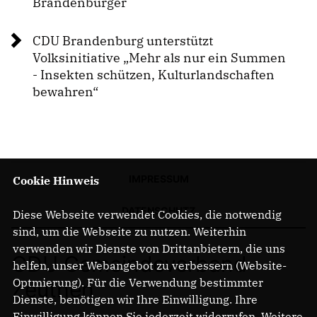
Brandenburger
NEWSLETTER ABONNIEREN
LINKS
CDU Brandenburg unterstützt
Volksinitiative „Mehr als nur ein Summen
- Insekten schützen, Kulturlandschaften
bewahren“
IMPRESSUM
Cookie Hinweis
DATENSCHUTZ
Diese Webseite verwendet Cookies, die notwendig
sind, um die Webseite zu nutzen. Weiterhin
verwenden wir Dienste von Drittanbietern, die uns
CDU Gemeindeverband
helfen, unser Webangebot zu verbessern (Website-
Optmierung). Für die Verwendung bestimmter
Zeuthen
Dienste, benötigen wir Ihre Einwilligung. Ihre
Einwilligung können Sie jederzeit widerrufen. Weitere