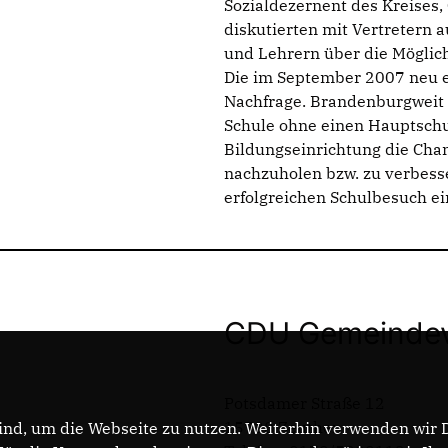
Sozialdezernent des Kreises,
diskutierten mit Vertretern 
und Lehrern über die Möglich
Die im September 2007 neu er
Nachfrage. Brandenburgweit 
Schule ohne einen Hauptschu
Bildungseinrichtung die Chan
nachzuholen bzw. zu verbess
erfolgreichen Schulbesuch ei
CDU Gemeindev
Potsdamer Straße 12
15738 Zeuthen
nd, um die Webseite zu nutzen. Weiterhin verwenden wir Di